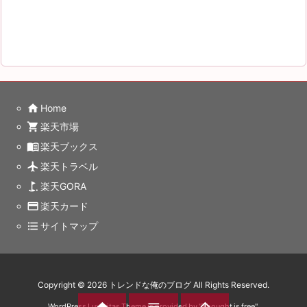
home
Home
shopping_cart
楽天市場
menu_book
楽天ブックス
flight
楽天トラベル
golf_course
楽天GORA
credit_card
楽天カード
format_list_bulleted
サイトマップ
Copyright ©
2026
トレンドな俺のブログ
All Rights Reserved.


WordPress Luxeritas Theme is provided by "
Thought is free
".