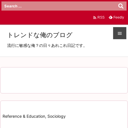

Feedly
RSS

トレンドな俺のブログ

流行に敏感な俺？の日々あれこれ日記です。
メニュ

サイド

前へ

次へ

検索
Reference & Education, Sociology