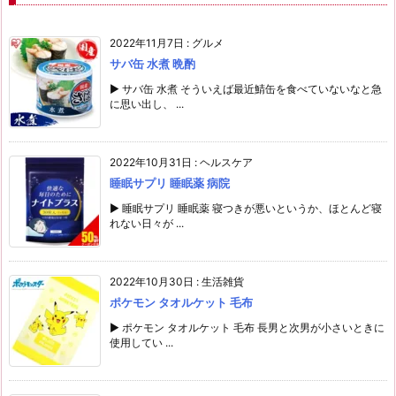
2022年11月7日
:
グルメ
サバ缶 水煮 晩酌
▶ サバ缶 水煮 そういえば最近鯖缶を食べていないなと急
に思い出し、 ...
2022年10月31日
:
ヘルスケア
睡眠サプリ 睡眠薬 病院
▶ 睡眠サプリ 睡眠薬 寝つきが悪いというか、ほとんど寝
れない日々が ...
2022年10月30日
:
生活雑貨
ポケモン タオルケット 毛布
▶ ポケモン タオルケット 毛布 長男と次男が小さいときに
使用してい ...