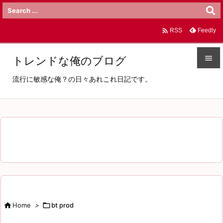

Feedly
RSS

トレンドな俺のブログ

流行に敏感な俺？の日々あれこれ日記です。
メニュ

サイド

前へ

次へ

検索

Home
>

bt prod