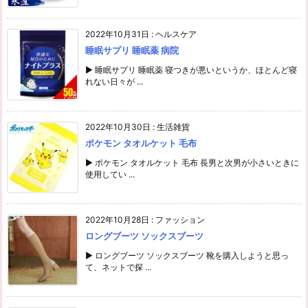
2022年10月31日
:
ヘルスケア
睡眠サプリ 睡眠薬 病院
▶ 睡眠サプリ 睡眠薬 寝つきが悪いというか、ほとんど寝
れない日々が ...
2022年10月30日
:
生活雑貨
ポケモン タオルケット 毛布
▶ ポケモン タオルケット 毛布 長男と次男が小さいときに
使用してい ...
2022年10月28日
:
ファッション
ロングブーツ ソックスブーツ
▶ ロングブーツ ソックスブーツ 靴を購入しようと思っ
て、ネットで探 ...