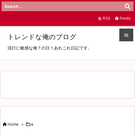

Feedly
RSS

トレンドな俺のブログ

流行に敏感な俺？の日々あれこれ日記です。
メニュ

サイド

前へ

次へ

検索

Home
>

s