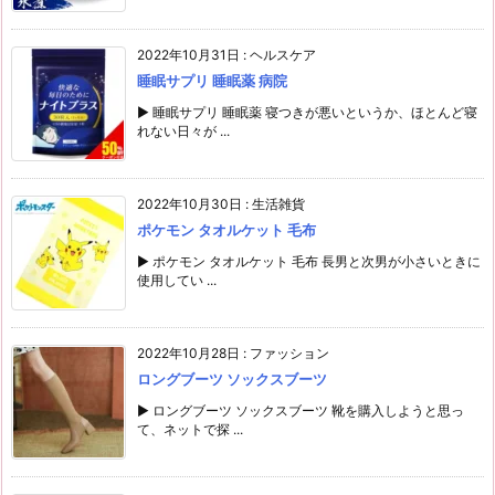
2022年10月31日
:
ヘルスケア
睡眠サプリ 睡眠薬 病院
▶ 睡眠サプリ 睡眠薬 寝つきが悪いというか、ほとんど寝
れない日々が ...
2022年10月30日
:
生活雑貨
ポケモン タオルケット 毛布
▶ ポケモン タオルケット 毛布 長男と次男が小さいときに
使用してい ...
2022年10月28日
:
ファッション
ロングブーツ ソックスブーツ
▶ ロングブーツ ソックスブーツ 靴を購入しようと思っ
て、ネットで探 ...