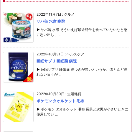
2022年11月7日
:
グルメ
サバ缶 水煮 晩酌
▶ サバ缶 水煮 そういえば最近鯖缶を食べていないなと急
に思い出し、 ...
2022年10月31日
:
ヘルスケア
睡眠サプリ 睡眠薬 病院
▶ 睡眠サプリ 睡眠薬 寝つきが悪いというか、ほとんど寝
れない日々が ...
2022年10月30日
:
生活雑貨
ポケモン タオルケット 毛布
▶ ポケモン タオルケット 毛布 長男と次男が小さいときに
使用してい ...