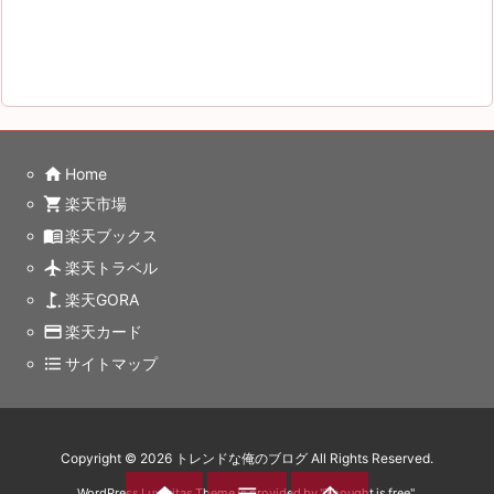
home
Home
shopping_cart
楽天市場
menu_book
楽天ブックス
flight
楽天トラベル
golf_course
楽天GORA
credit_card
楽天カード
format_list_bulleted
サイトマップ
Copyright ©
2026
トレンドな俺のブログ
All Rights Reserved.


WordPress Luxeritas Theme is provided by "
Thought is free
".