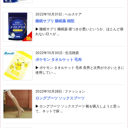
2022年10月31日
:
ヘルスケア
睡眠サプリ 睡眠薬 病院
▶ 睡眠サプリ 睡眠薬 寝つきが悪いというか、ほとんど寝
れない日々が ...
2022年10月30日
:
生活雑貨
ポケモン タオルケット 毛布
▶ ポケモン タオルケット 毛布 長男と次男が小さいときに
使用してい ...
2022年10月28日
:
ファッション
ロングブーツ ソックスブーツ
▶ ロングブーツ ソックスブーツ 靴を購入しようと思っ
て、ネットで探 ...