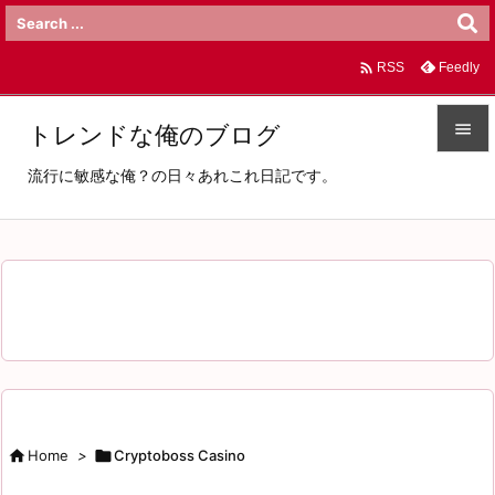

Feedly
RSS

トレンドな俺のブログ

流行に敏感な俺？の日々あれこれ日記です。
メニュ

サイド

前へ

次へ

検索

Home
>

Cryptoboss Casino