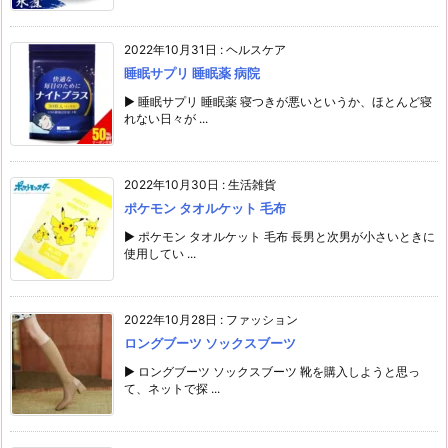
2022年10月31日
:
ヘルスケア
睡眠サプリ 睡眠薬 病院
▶ 睡眠サプリ 睡眠薬 寝つきが悪いというか、ほとんど寝
れない日々が ...
2022年10月30日
:
生活雑貨
ポケモン タオルケット 毛布
▶ ポケモン タオルケット 毛布 長男と次男が小さいときに
使用してい ...
2022年10月28日
:
ファッション
ロングブーツ ソックスブーツ
▶ ロングブーツ ソックスブーツ 靴を購入しようと思っ
て、ネットで探 ...