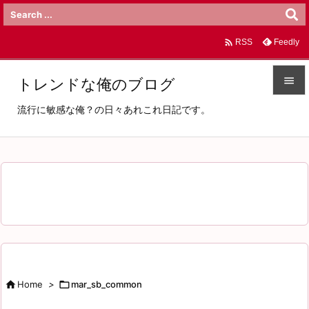

Feedly
RSS

トレンドな俺のブログ

流行に敏感な俺？の日々あれこれ日記です。
メニュ

サイド

前へ

次へ

検索

Home
>

mar_sb_common