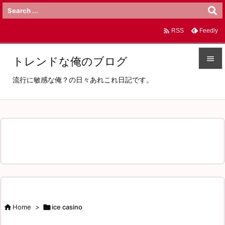

Feedly
RSS

トレンドな俺のブログ

流行に敏感な俺？の日々あれこれ日記です。
メニュ

サイド

前へ

次へ

検索

Home
>

ice casino