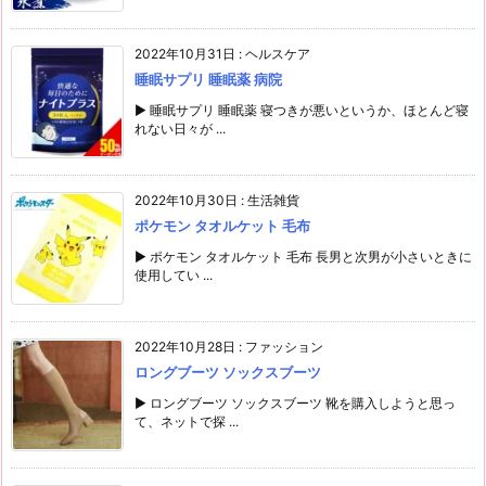
2022年10月31日
:
ヘルスケア
睡眠サプリ 睡眠薬 病院
▶ 睡眠サプリ 睡眠薬 寝つきが悪いというか、ほとんど寝
れない日々が ...
2022年10月30日
:
生活雑貨
ポケモン タオルケット 毛布
▶ ポケモン タオルケット 毛布 長男と次男が小さいときに
使用してい ...
2022年10月28日
:
ファッション
ロングブーツ ソックスブーツ
▶ ロングブーツ ソックスブーツ 靴を購入しようと思っ
て、ネットで探 ...