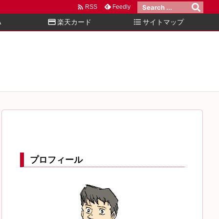

Feedly
RSS
A
credit_card
楽天カード
format_list_bulleted
サイトマップ
プロフィール