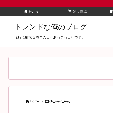
home
Home
shopping_cart
楽天市場
menu_
トレンドな俺のブログ
流行に敏感な俺？の日々あれこれ日記です。

Home
>

ch_main_may