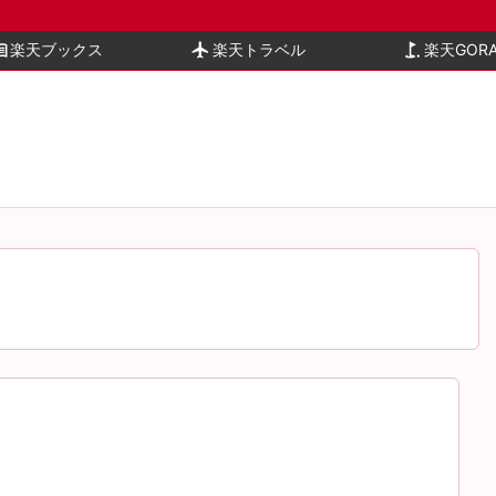
book
楽天ブックス
flight
楽天トラベル
golf_course
楽天GOR