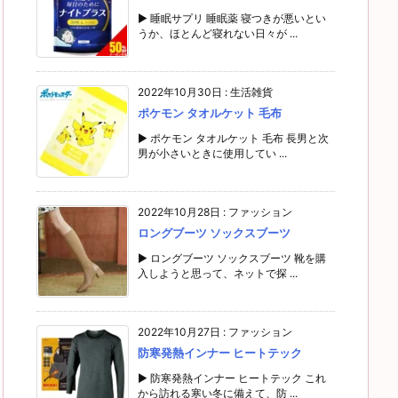
▶ 睡眠サプリ 睡眠薬 寝つきが悪いとい
うか、ほとんど寝れない日々が ...
2022年10月30日
:
生活雑貨
ポケモン タオルケット 毛布
▶ ポケモン タオルケット 毛布 長男と次
男が小さいときに使用してい ...
2022年10月28日
:
ファッション
ロングブーツ ソックスブーツ
▶ ロングブーツ ソックスブーツ 靴を購
入しようと思って、ネットで探 ...
2022年10月27日
:
ファッション
防寒発熱インナー ヒートテック
▶ 防寒発熱インナー ヒートテック これ
から訪れる寒い冬に備えて、防 ...