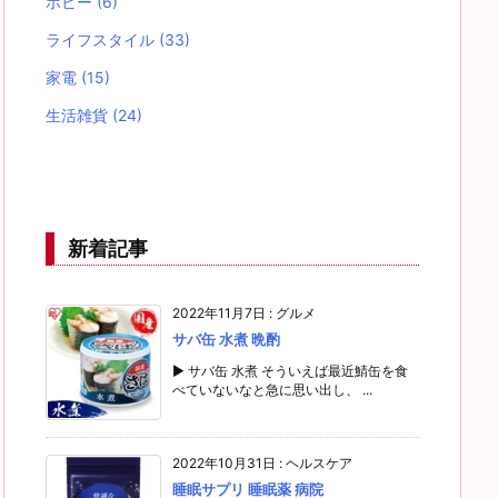
ホビー
(6)
ライフスタイル
(33)
家電
(15)
生活雑貨
(24)
新着記事
2022年11月7日
:
グルメ
サバ缶 水煮 晩酌
▶ サバ缶 水煮 そういえば最近鯖缶を食
べていないなと急に思い出し、 ...
2022年10月31日
:
ヘルスケア
睡眠サプリ 睡眠薬 病院