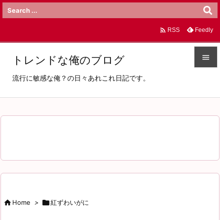

Feedly
RSS

トレンドな俺のブログ

流行に敏感な俺？の日々あれこれ日記です。
メニュ

サイド

前へ

次へ

検索

Home
>

紅ずわいがに