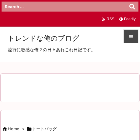

Feedly
RSS

トレンドな俺のブログ

流行に敏感な俺？の日々あれこれ日記です。
メニュ

サイド

前へ

次へ

検索

Home
>

トートバッグ