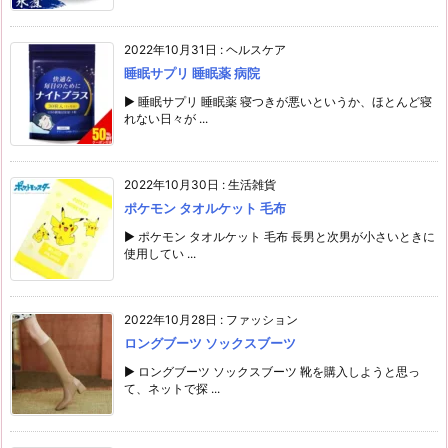
2022年10月31日
:
ヘルスケア
睡眠サプリ 睡眠薬 病院
▶ 睡眠サプリ 睡眠薬 寝つきが悪いというか、ほとんど寝
れない日々が ...
2022年10月30日
:
生活雑貨
ポケモン タオルケット 毛布
▶ ポケモン タオルケット 毛布 長男と次男が小さいときに
使用してい ...
2022年10月28日
:
ファッション
ロングブーツ ソックスブーツ
▶ ロングブーツ ソックスブーツ 靴を購入しようと思っ
て、ネットで探 ...