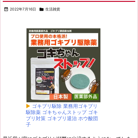

2022年7月16日

生活雑貨
▶
ゴキブリ駆除 業務用ゴキブリ
駆除薬 ゴキちゃんストップ ゴキ
ブリ対策 ゴキブリ退治 ホウ酸団
子