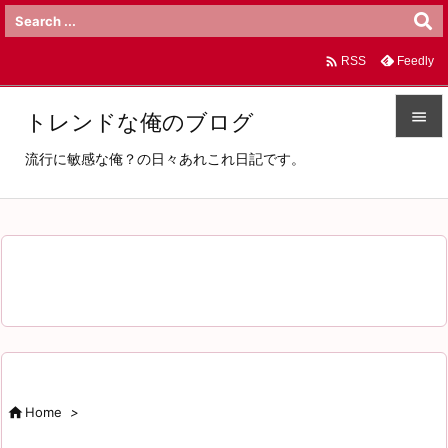

Feedly
RSS

トレンドな俺のブログ

流行に敏感な俺？の日々あれこれ日記です。
メニュ

サイド

前へ

次へ

検索

Home
>