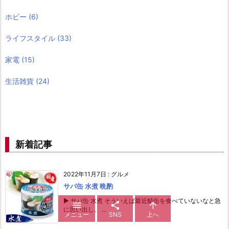
ホビー
(6)
ライフスタイル
(33)
家電
(15)
生活雑貨
(24)
新着記事
2022年11月7日
:
グルメ
サバ缶 水煮 晩酌
▶ サバ缶 水煮 そういえば最近鯖缶を食べていないなと急



に思い出し、 ...
メニュー
SNS
上へ