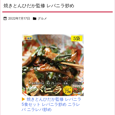
焼きとんひだか監修 レバニラ炒め

2022年7月17日

グルメ
▶
焼きとんひだか監修 レバニラ
5食セット レバニラ炒め ニラレ
バ ニラレバ炒め