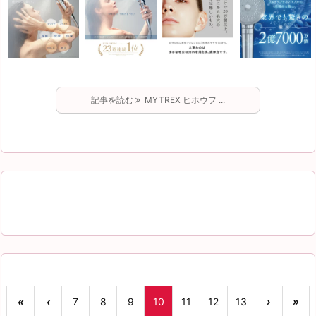
記事を読む
MYTREX ヒホウフ ...
«
‹
7
8
9
10
11
12
13
›
»