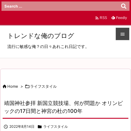

Feedly
RSS

トレンドな俺のブログ

流行に敏感な俺？の日々あれこれ日記です。
メニュ

サイド

前へ

Home
>

ライフスタイル

次へ
靖国神社参拝 新国立競技場、何が問題か オリンピ

ックの17日間と神宮の杜の100年
検索

2022年8月14日

ライフスタイル